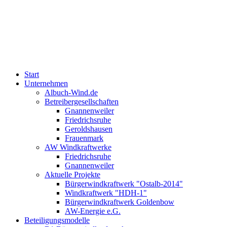
Start
Unternehmen
Albuch-Wind.de
Betreibergesellschaften
Gnannenweiler
Friedrichsruhe
Geroldshausen
Frauenmark
AW Windkraftwerke
Friedrichsruhe
Gnannenweiler
Aktuelle Projekte
Bürgerwindkraftwerk "Ostalb-2014"
Windkraftwerk "HDH-1"
Bürgerwindkraftwerk Goldenbow
AW-Energie e.G.
Beteiligungsmodelle