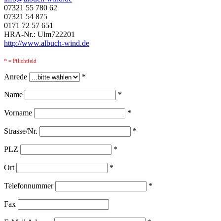
07321 55 780 62
07321 54 875
0171 72 57 651
HRA-Nr.: Ulm722201
http://www.albuch-wind.de
* = Pflichtfeld
Anrede
*
Name
*
Vorname
*
Strasse/Nr.
*
PLZ
*
Ort
*
Telefonnummer
*
Fax